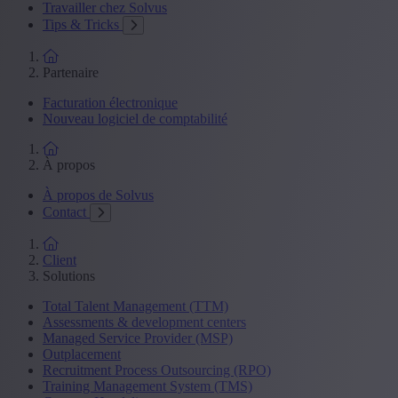
Travailler chez Solvus
Tips & Tricks
Partenaire
Facturation électronique
Nouveau logiciel de comptabilité
À propos
À propos de Solvus
Contact
Client
Solutions
Total Talent Management (TTM)
Assessments & development centers
Managed Service Provider (MSP)
Outplacement
Recruitment Process Outsourcing (RPO)
Training Management System (TMS)