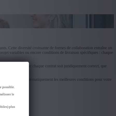
ants. Cette diversité croissante de formes de collaboration entraîne un
 projet variables ou encore conditions de livraison spécifiques : chaque
s veillent à ce que chaque contrat soit juridiquement correct, que
 en recherchant systématiquement les meilleures conditions pour votre
e possible.
méliorer le
biles) plus