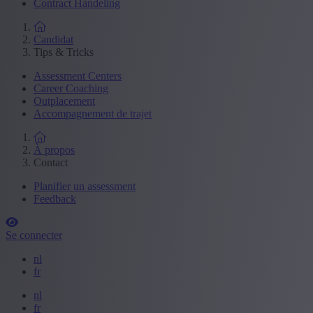
Contract Handeling
Candidat
Tips & Tricks
Assessment Centers
Career Coaching
Outplacement
Accompagnement de trajet
À propos
Contact
Planifier un assessment
Feedback
Se connecter
nl
fr
nl
fr