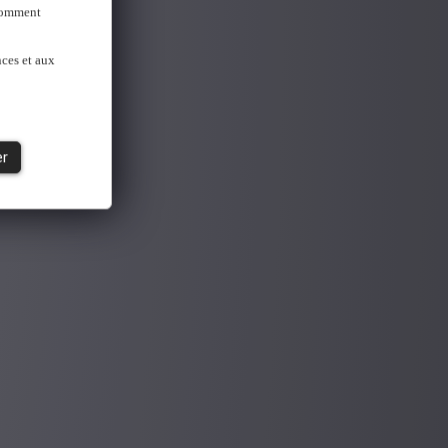
 Comment
nces et aux
er