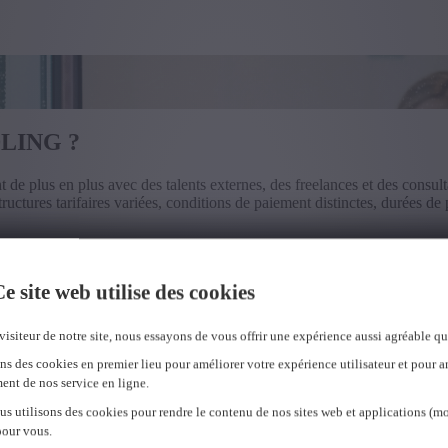
LING ?
 de plus en plus avec des talents externes, des freelances et des consult
ructures tarifaires variées, conditions de paiement distinctes, durées de
tion complète de vos contrats fournisseurs de A à Z. Nos experts interne
atif soit irréprochable.
e site web utilise des cookies
 gérer rapidement différents types de contrats et de fournisseurs, tout
visiteur de notre site, nous essayons de vous offrir une expérience aussi agréable qu
ns des cookies en premier lieu pour améliorer votre expérience utilisateur et pour a
ent de nos service en ligne.
us utilisons des cookies pour rendre le contenu de nos sites web et applications (mo
pour vous.