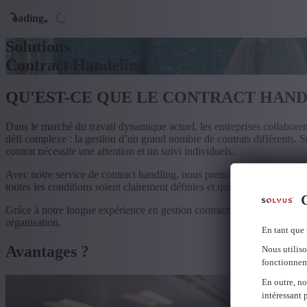
Loading...
Solutions
Contract Handeling
QU'EST-CE QUE LE CONTRACT HAND
Dans le marché du travail dynamique actuel, les entreprises collaborent
défi complexe : la gestion d’un grand nombre de contrats différents. St
contrat nécessite une attention et un suivi individuels.
Avec notre service de contract handling, nous prenons en charge la ges
toutes les conditions soient clairement définies et que le suivi administr
C
Grâce à notre longue expérience en gestion contractuelle, nous pouvons
organisation.
En tant que 
Avantages ?
Nous utiliso
fonctionnem
En outre, no
intéressant 