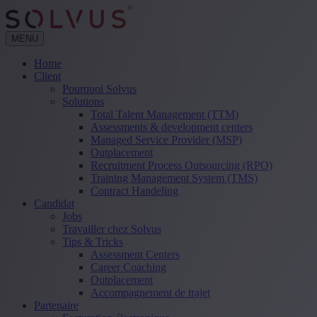
MENU
Home
Client
Pourquoi Solvus
Solutions
Total Talent Management (TTM)
Assessments & development centers
Managed Service Provider (MSP)
Outplacement
Recruitment Process Outsourcing (RPO)
Training Management System (TMS)
Contract Handeling
Candidat
Jobs
Travailler chez Solvus
Tips & Tricks
Assessment Centers
Career Coaching
Outplacement
Accompagnement de trajet
Partenaire