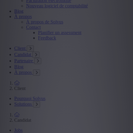
Facturation électronique
Nouveau logiciel de comptabilité
Blog
À propos
À propos de Solvus
Contact
Planifier un assessment
Feedback
Client
Candidat
Partenaire
Blog
À propos
Client
Pourquoi Solvus
Solutions
Candidat
Jobs