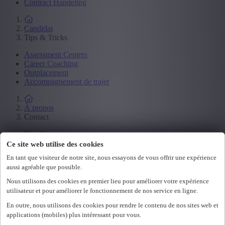
Contract Handeling
Candidat
Tips & Tricks
Assessment Centers
Career Coaching
Outplacement
Accompagnement de trajet
À propos
Contact
Planifier un assessment
Feedback
Ce site web utilise des cookies
En tant que visiteur de notre site, nous essayons de vous offrir une expérience
aussi agréable que possible.
Se connecter
Nous utilisons des cookies en premier lieu pour améliorer votre expérience
nl
utilisateur et pour améliorer le fonctionnement de nos service en ligne.
fr
En outre, nous utilisons des cookies pour rendre le contenu de nos sites web et
nl
applications (mobiles) plus intéressant pour vous.
fr