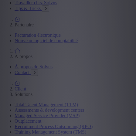
Travailler chez Solvus
Tips & Tricks
Partenaire
Facturation électronique
Nouveau logiciel de comptabilité
À propos
À propos de Solvus
Contact
Client
Solutions
Total Talent Management (TTM)
Assessments & development centers
Managed Service Provider (MSP)
Outplacement
Recruitment Process Outsourcing (RPO)
Training Management System (TMS)