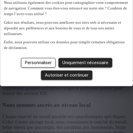
Nous utilisons également des cookies pour cartographier votre comportement
Loading...
de navigation. Comment vous êtes-vous retrouvé sur notre site ? Combien de
temps l’avez-vous utilisé ?
Pourquoi
Grâce aux résultats, nous pouvons améliorer nos sites web si nécessaire et
Solvus
répondre aux préférences et aux besoins de vous et de tous nos autres
utilisateurs.
Enfin, nous pouvons utiliser ces données pour remplir certaines obligations
POURQUOI SOLVUS
de déclaration.
En tant que pionnier en Total Talent Management, si vous vous
Personnaliser
Uniquement nécessaire
lancez avec Solvus vous ne choisissez pas n’importe quel leader
innovatif du marché. Grâce à notre vaste expertise dans la recherche,
Autoriser et continuer
la sélection, les assessment centers et le développement des
personnes et aussi par notre politique en RH, nous sommes pour de
nombreuses grandes entreprises belges le partenaire préféré pour
fournir des services RH.
Nous sommes ancrés au niveau local
Chaque marché du travail possède ses caractéristiques spécifiques.
Grâce à notre ancrage local, nous connaissons le marché du travail
belge mieux que quiconque, des candidats aux fournisseurs. Notre
solide réseau de fournisseurs locaux et internationaux nous donne,