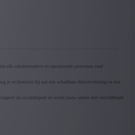
dat alle administratieve en operationele processen rond
aag je rechtstreeks bij aan een schaalbare dienstverlening en een
e fungeert als escalatiepunt en werkt nauw samen met verschillende