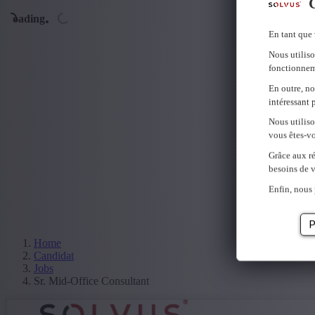
C
Loading...
En tant que 
Nous utiliso
fonctionnem
En outre, no
intéressant 
Nous utilis
vous êtes-vo
Grâce aux ré
besoins de v
Enfin, nous 
P
Home
Candidat
Jobs
Sr. Mid-Office Consultant