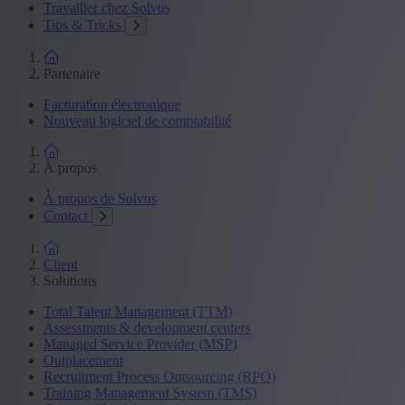
Travailler chez Solvus
Tips & Tricks
Partenaire
Facturation électronique
Nouveau logiciel de comptabilité
À propos
À propos de Solvus
Contact
Client
Solutions
Total Talent Management (TTM)
Assessments & development centers
Managed Service Provider (MSP)
Outplacement
Recruitment Process Outsourcing (RPO)
Training Management System (TMS)