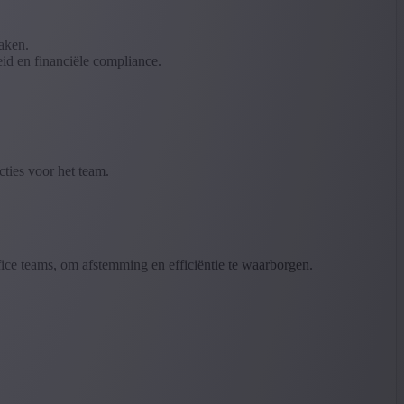
aken.
eid en financiële compliance.
cties voor het team.
ce teams, om afstemming en efficiëntie te waarborgen.