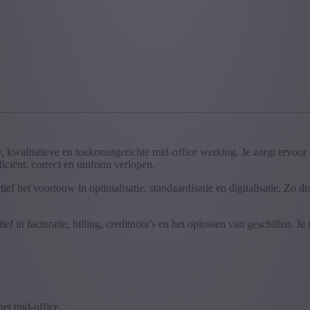
, kwalitatieve en toekomstgerichte mid-office werking. Je zorgt ervoor 
ficiënt, correct en uniform verlopen.
f het voortouw in optimalisatie, standaardisatie en digitalisatie. Zo dr
f in facturatie, billing, creditnota’s en het oplossen van geschillen. J
et mid-office.