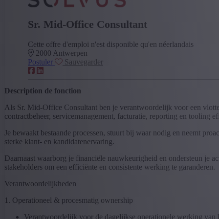
Sr. Mid-Office Consultant
Cette offre d'emploi n'est disponible qu'en néerlandais
2000
Antwerpen
Postuler
Sauvegarder
Description de fonction
Als Sr. Mid-Office Consultant ben je verantwoordelijk voor een vlotte
contractbeheer, servicemanagement, facturatie, reporting en tooling ef
Je bewaakt bestaande processen, stuurt bij waar nodig en neemt proactie
sterke klant- en kandidatenervaring.
Daarnaast waarborg je financiële nauwkeurigheid en ondersteun je actie
stakeholders om een efficiënte en consistente werking te garanderen.
Verantwoordelijkheden
1. Operationeel & procesmatig ownership
Verantwoordelijk voor de dagelijkse operationele werking van h