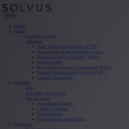
MENU
Home
Client
Pourquoi Solvus
Solutions
Total Talent Management (TTM)
Assessments & development centers
Managed Service Provider (MSP)
Outplacement
Recruitment Process Outsourcing (RPO)
Training Management System (TMS)
Contract Handeling
Candidat
Jobs
Travailler chez Solvus
Tips & Tricks
Assessment Centers
Career Coaching
Outplacement
Accompagnement de trajet
Partenaire