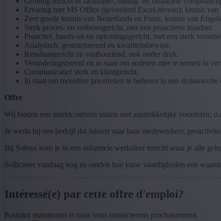
Grondig inzicht in facturatie-, billing- en financiële complianc
Ervaring met MS Office (gevorderd Excel-niveau); kennis van 
Zeer goede kennis van Nederlands en Frans, kennis van Engels 
Sterk proces- en verbetergericht, met een proactieve mindset.
Proactief, hands-on en oplossingsgericht, met een sterk verant
Analytisch, gestructureerd en kwaliteitsbewust.
Resultaatgericht en vasthoudend, ook onder druk.
Veranderingsbereid en in staat om anderen mee te nemen in ver
Communicatief sterk en klantgericht.
In staat om meerdere prioriteiten te beheren in een dynamisch
Offre
Wij bieden een marktconform salaris met aantrekkelijke voordelen; o.
Je werkt bij een bedrijf dat luistert naar haar medewerkers, proactivi
Bij Solvus kom je in een informele werksfeer terecht waar je alle gele
Solliciteer vandaag nog en ontdek hoe jouw vaardigheden een waardev
Intéressé(e) par cette offre d'emploi?
Postulez maintenant et nous vous contacterons prochainement.