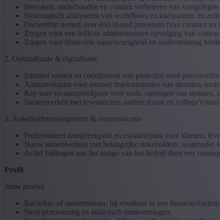
Bewaken, onderhouden en continu verbeteren van vastgelegde
Systematisch analyseren van workflows en knelpunten, en zelfst
Ownership nemen over end-to-end processen (van contract tot 
Zorgen voor een feilloze administratieve opvolging van contract
Zorgen voor financiële nauwkeurigheid en ondersteuning bieden bi
2. Optimalisatie & digitalisatie
Initiatief nemen en coördineren van projecten rond procesverbeter
Aanspreekpunt voor nieuwe implementaties van diensten, tool
Key user en aanspreekpunt voor tools: opvolgen van updates, sig
Samenwerken met leveranciers, andere teams en collega’s rond 
3. Stakeholdermanagement & communicatie
Professioneel aanspreekpunt en escalatiepunt voor klanten, lever
Nauw samenwerken met belangrijke stakeholders, waaronder Fin
Actief bijdragen aan het imago van het bedrijf door een consequ
Profil
Jouw profiel
:
Bachelor- of masterniveau, bij voorkeur in een financieel/admin
Sterk procesmatig en analytisch denkvermogen.