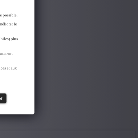
e possible.
méliorer le
biles) plus
 Comment
nces et aux
er