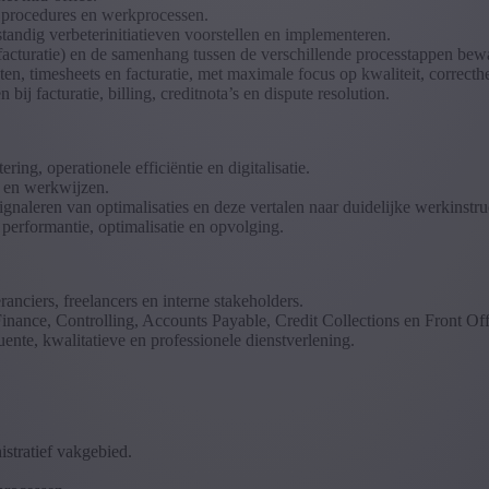
 procedures en werkprocessen.
andig verbeterinitiatieven voorstellen en implementeren.
facturatie) en de samenhang tussen de verschillende processtappen bew
en, timesheets en facturatie, met maximale focus op kwaliteit, correcth
j facturatie, billing, creditnota’s en dispute resolution.
ing, operationele efficiëntie en digitalisatie.
s en werkwijzen.
naleren van optimalisaties en deze vertalen naar duidelijke werkinstru
performantie, optimalisatie en opvolging.
anciers, freelancers en interne stakeholders.
ance, Controlling, Accounts Payable, Credit Collections en Front Offi
ente, kwalitatieve en professionele dienstverlening.
istratief vakgebied.