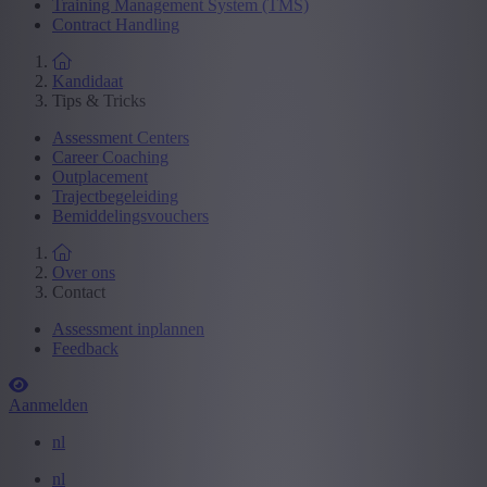
Training Management System (TMS)
Contract Handling
Kandidaat
Tips & Tricks
Assessment Centers
Career Coaching
Outplacement
Trajectbegeleiding
Bemiddelingsvouchers
Over ons
Contact
Assessment inplannen
Feedback
Aanmelden
nl
nl