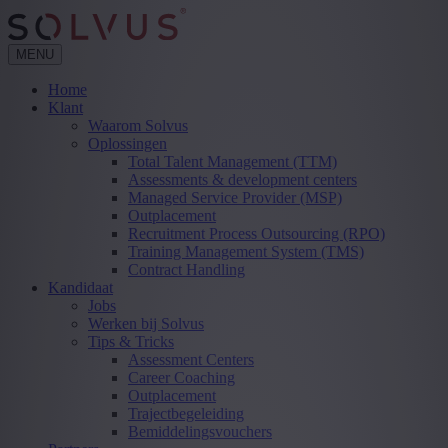
MENU
Home
Klant
Waarom Solvus
Oplossingen
Total Talent Management (TTM)
Assessments & development centers
Managed Service Provider (MSP)
Outplacement
Recruitment Process Outsourcing (RPO)
Training Management System (TMS)
Contract Handling
Kandidaat
Jobs
Werken bij Solvus
Tips & Tricks
Assessment Centers
Career Coaching
Outplacement
Trajectbegeleiding
Bemiddelingsvouchers