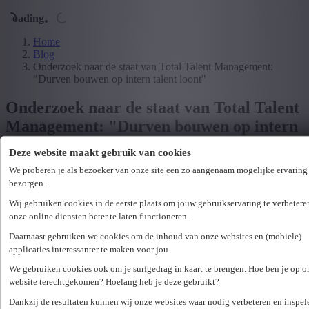
Loading...
Home
Blog
Onderzoek naar de staat van Total Talent Management:
"Durven bouwen op intern talent loont"
Onderzoek naar de staat van Total Talent
Management: "Durven bouwen op intern
talent loont"
Deze website maakt gebruik van cookies
We proberen je als bezoeker van onze site een zo aangenaam mogelijke ervaring 
bezorgen.
08 mei 2025
·
1 min read time
Wij gebruiken cookies in de eerste plaats om jouw gebruikservaring te verbetere
onze online diensten beter te laten functioneren.
Onderzoek naar de staat van Total Talent
Daarnaast gebruiken we cookies om de inhoud van onze websites en (mobiele)
Management in België: “Durven bouwen
applicaties interessanter te maken voor jou.
op intern talent loont”
We gebruiken cookies ook om je surfgedrag in kaart te brengen. Hoe ben je op o
website terechtgekomen? Hoelang heb je deze gebruikt?
In een krappe arbeidsmarkt waar talent schaars is, richten
organisaties zich in hun zoektocht naar talent vaak naar buiten. Maar
Dankzij de resultaten kunnen wij onze websites waar nodig verbeteren en inspel