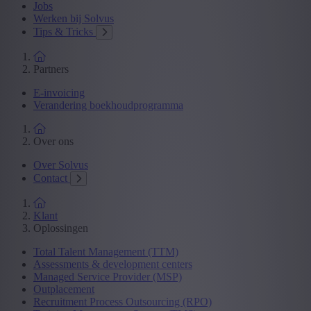
Jobs
Werken bij Solvus
Tips & Tricks
Partners
E-invoicing
Verandering boekhoudprogramma
Over ons
Over Solvus
Contact
Klant
Oplossingen
Total Talent Management (TTM)
Assessments & development centers
Managed Service Provider (MSP)
Outplacement
Recruitment Process Outsourcing (RPO)