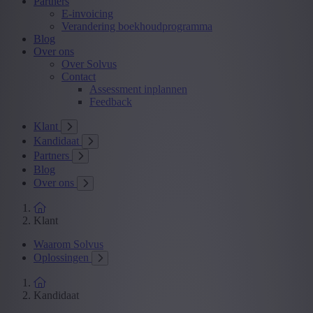
Partners
E-invoicing
Verandering boekhoudprogramma
Blog
Over ons
Over Solvus
Contact
Assessment inplannen
Feedback
Klant
Kandidaat
Partners
Blog
Over ons
Klant
Waarom Solvus
Oplossingen
Kandidaat