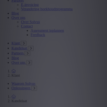
Partners
E-invoicing
Verandering boekhoudprogramma
Blog
Over ons
Over Solvus
Contact
Assessment inplannen
Feedback
Klant
Kandidaat
Partners
Blog
Over ons
Klant
Waarom Solvus
Oplossingen
Kandidaat