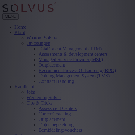
MENU
Home
Klant
Waarom Solvus
Oplossingen
Total Talent Management (TTM)
Assessments & development centers
Managed Service Provider (MSP)
Outplacement
Recruitment Process Outsourcing (RPO)
Training Management System (TMS)
Contract Handling
Kandidaat
Jobs
Werken bij Solvus
Tips & Tricks
Assessment Centers
Career Coaching
Outplacement
Trajectbegeleiding
Bemiddelingsvouchers