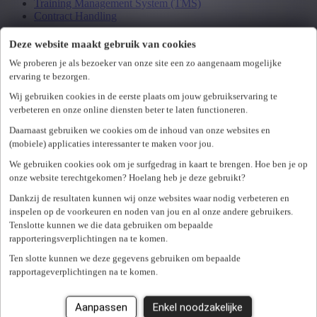
Training Management System (TMS)
Contract Handling
Deze website maakt gebruik van cookies
Kandidaat
We proberen je als bezoeker van onze site een zo aangenaam mogelijke
Tips & Tricks
ervaring te bezorgen.
Assessment Centers
Wij gebruiken cookies in de eerste plaats om jouw gebruikservaring te
Career Coaching
verbeteren en onze online diensten beter te laten functioneren.
Outplacement
Trajectbegeleiding
Daarnaast gebruiken we cookies om de inhoud van onze websites en
Bemiddelingsvouchers
(mobiele) applicaties interessanter te maken voor jou.
We gebruiken cookies ook om je surfgedrag in kaart te brengen. Hoe ben je op
Over ons
onze website terechtgekomen? Hoelang heb je deze gebruikt?
Contact
Dankzij de resultaten kunnen wij onze websites waar nodig verbeteren en
inspelen op de voorkeuren en noden van jou en al onze andere gebruikers.
Assessment inplannen
Tenslotte kunnen we die data gebruiken om bepaalde
Feedback
rapporteringsverplichtingen na te komen.
Ten slotte kunnen we deze gegevens gebruiken om bepaalde
Aanmelden
rapportageverplichtingen na te komen.
nl
fr
Aanpassen
Enkel noodzakelijke