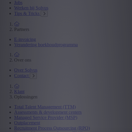
Jobs
Werken bij Solvus
Tips & Tricks
Partners
E-invoicing
Verandering boekhoudprogramma
Over ons
Over Solvus
Contact
Klant
Oplossingen
Total Talent Management (TTM)
Assessments & development centers
Managed Service Provider (MSP)
Outplacement
Recruitment Process Outsourcing (RPO)